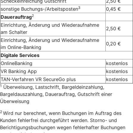
Scheckeinreichung Gutschrift
2,50 €
3
sonstige Buchungs-/Arbeitsposten
0,45 €
2
Dauerauftrag
Einrichtung, Änderung und Wiederaufnahme
2,50 €
am Schalter
Einrichtung, Änderung und Wiederaufnahme
0,20 €
im Online-Banking
Digitale Services
OnlineBanking
kostenlos
VR Banking App
kostenlos
TAN-Verfahren VR SecureGo plus
kostenlos
1
Überweisung, Lastschrift, Bargeldeinzahlung,
Bargeldauszahlung, Dauerauftrag, Gutschrift einer
Überweisung
2
Wird nur berechnet, wenn Buchungen im Auftrag des
Kunden fehlerfrei durchgeführt werden. Storno- und
Berichtigungsbuchungen wegen fehlerhafter
Buchungen