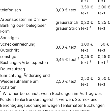
text
text
3,50 €
2,00 €
telefonisch
3,00 €
text
text
text
Arbeitsposten im Online-
grauerstrich
0,20 €
0,25 €
Banking oder belegloser
4
5
grauer Strich
text
text
Form
Sonstiges
Scheckeinreichung
3,00 €
1,50 €
3,00 €
text
Gutschrift
text
text
sonstige
0,45 €
0,25 €
1
0,45 €
text
2
3
Buchungs-/Arbeitsposten
text
text
Dauerauftrag
Einrichtung, Änderung und
2,50 €
2,50 €
Wiederaufnahme am
2,50 €
text
text
text
Schalter
1
Wird nur berechnet, wenn Buchungen im Auftrag des
Kunden fehlerfrei durchgeführt werden. Storno- und
Berichtigungsbuchungen wegen fehlerhafter Buchungen