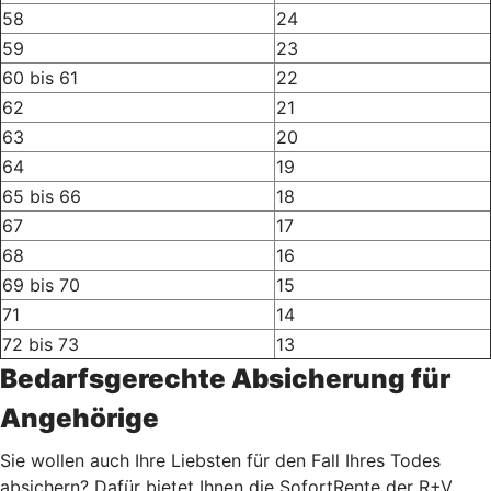
58
24
59
23
60 bis 61
22
62
21
63
20
64
19
65 bis 66
18
67
17
68
16
69 bis 70
15
71
14
72 bis 73
13
Bedarfsgerechte Absicherung für
Angehörige
Sie wollen auch Ihre Liebsten für den Fall Ihres Todes
absichern? Dafür bietet Ihnen die SofortRente der R+V