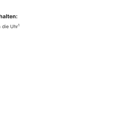
halten:
1
m die Uhr